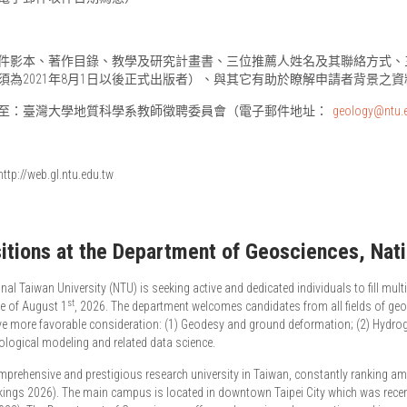
件影本、著作目錄、教學及研究計畫書、三位推薦人姓名及其聯絡方式、
為2021年8月1日以後正式出版者）、與其它有助於瞭解申請者背景之資
至：臺灣大學地質科學系教師徵聘委員會（電子郵件地址：
geology@ntu.
b.gl.ntu.edu.tw
itions at the Department of Geosciences, Nati
l Taiwan University (NTU) is seeking active and dedicated individuals to fill multi
st
te of August 1
, 2026. The department welcomes candidates from all fields of geo
ive more favorable consideration: (1) Geodesy and ground deformation; (2) Hydrog
ological modeling and related data science.
prehensive and prestigious research university in Taiwan, constantly ranking amo
kings 2026). The main campus is located in downtown Taipei City which was recen