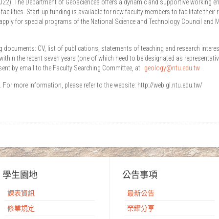
2022). The Department of Geosciences offers a dynamic and supportive working env
 facilities. Start-up funding is available for new faculty members to facilitate the
pply for special programs of the National Science and Technology Council and Mi
ng documents: CV, list of publications, statements of teaching and research inter
ed within the recent seven years (one of which need to be designated as representa
 sent by email to the Faculty Searching Committee, at
geology@ntu.edu.tw
.
. For more information, please refer to the website: http://web.gl.ntu.edu.tw/
學生園地
公告事項
課表資訊
最新公告
修業規定
榮耀分享