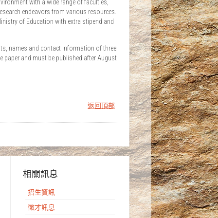
ironment with a wide range of faculties,
ir research endeavors from various resources.
nistry of Education with extra stipend and
ests, names and contact information of three
tive paper and must be published after August
返回頂部
相關訊息
招生資訊
徵才訊息