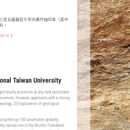
三至五篇最近七年內著作抽印本（其中
料。
edu.tw
）
onal Taiwan University
ple faculty positions at any rank (assistant,
sciences. However, applicants with a strong
eology; (3) Exploration of geological
ng the top 100 universities globally
tly named one of the World’s Friendliest