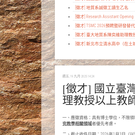
[徵才] 地質系誠徵工讀生乙名
[徵才] Research Assistant Opening 
[徵才] TSMC 2026預聘暨研發
[徵才] 臺大地質系陳奕維助理
[徵才] 新北市立清水高中（在
週五, 19 九月 2025 14:24
[徵才] 國立
理教授以上教
一、應徵資格：具有博士學位，不限領
究教學相關領域
者優先考慮。
二、截止收件日期：2026年1月3日