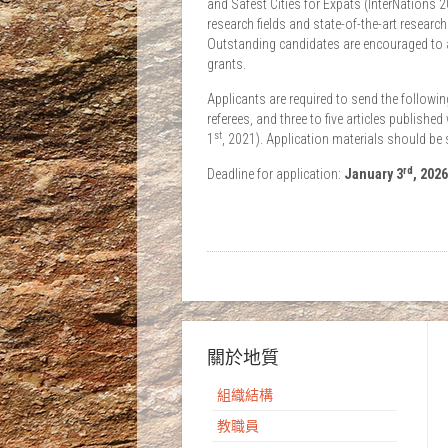
and Safest Cities for Expats (InterNations 
research fields and state-of-the-art research
Outstanding candidates are encouraged to a
grants.
Applicants are required to send the followi
referees, and three to five articles publish
st
1
, 2021). Application materials should be
rd
Deadline for application:
January 3
, 2026
關於地質
組織結構
教職員