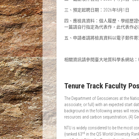
三、預定起聘日期：2026年8月1日
四、應檢具資料：個人履歷、學經歷證
一篇請自行指定為代表作，此代表作必須
五、申請者請將檢具資料以電子郵件寄
相關資訊請參閱臺大地質科學系網站：http://we
Tenure Track Faculty Pos
The Department of Geosciences at the Nationa
associate, or full) with an expected start da
background in the following areas will rece
resources and carbon sequestration; (4) Ge
NTU is widely considered to be the most com
rd
(ranked 63
in the QS World University Ran