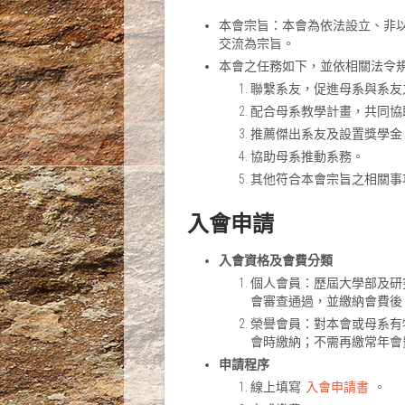
本會宗旨：本會為依法設立、非
交流為宗旨。
本會之任務如下，並依相關法令
聯繫系友，促進母系與系友
配合母系教學計畫，共同協
推薦傑出系友及設置獎學金
協助母系推動系務。
其他符合本會宗旨之相關事
入會申請
入會資格及會費分類
個人會員：歷屆大學部及研
會審查通過，並繳納會費後，
榮譽會員：對本會或母系有
會時繳納；不需再繳常年會
申請程序
線上填寫
入會申請書
。