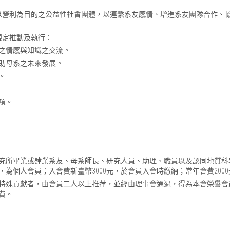
以營利為目的之公益性社會團體，以連繫系友感情、增進系友團隊合作、
規定推動及執行：
之情感與知識之交流。
助母系之未來發展。
。
項。
究所畢業或肄業系友、母系師長、研究人員、助理、職員以及認同地質科
為個人會員；入會費新臺幣3000元，於會員入會時繳納；常年會費2000
特殊貢獻者，由會員二人以上推荐，並經由理事會通過，得為本會榮譽會員
費。