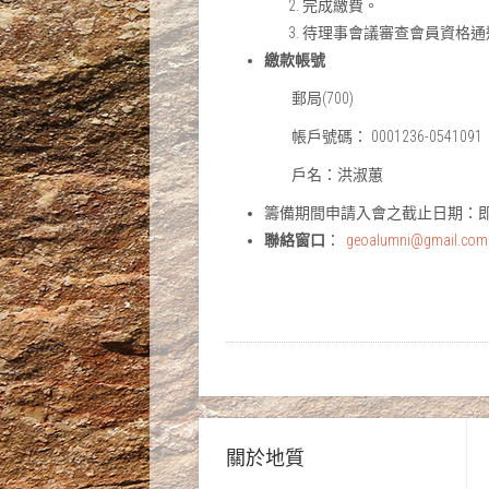
完成繳費。
待理事會議審查會員資格通
繳款帳號
郵局(700)
帳戶號碼： 0001236-0541091
戶名：洪淑蕙
籌備期間申請入會之截止日期：即日
聯絡窗口
：
geoalumni@gmail.com
關於地質