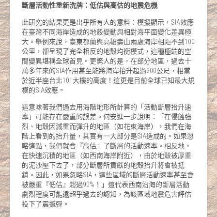
斷層活動性重新洗牌：低估與高估的地震危機
此研究的結果更是出乎所有人的意料：模擬顯示，SIA效應
在臺灣不同海岸造成的地殼變動與相對海平面變化差異極
大。舉例來說，臺東都蘭與高雄壽山兩處海岸相距不到100
公里，卻呈現了完全相反的地殼均衡模式，這種極端的空
間變異堪稱全球首見。更驚人的是，在部分地區，過去十
萬多年來的SIA作用甚至能將海岸抬升超過200公尺，相當
於近半座台北101大樓的高度！這更是目前全球已知最大規
模的SIA效應。
這意味著我們過去用海階地形所計算的「活動斷層抬升速
率」可能存在嚴重的誤差。何安進一步說明：「在侵蝕強
烈、地殼因減重而彈升的地區（如花東海岸），我們在海
階上看到的抬升量，其實有一大部分是SIA造成的。如果忽
略這點，我們就會『高估』了斷層的活動速率。相反地，
在快速沉積的地區（如西南海岸附近），由於地殼被厚重
的泥沙壓下去了，部分斷層所貢獻的地殼抬升將會被抵
銷。因此，如果忽略SIA，這些區域的斷層活動速率甚至會
被嚴重『低估』超過90%！」這代表西南沿海的斷層活動
劇烈程度可能遠超乎過去的認知，為該區域地震危害評估
投下了震撼彈。