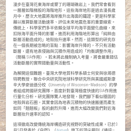
漫步在臺灣花東海岸或墾丁的珊瑚礁岩上，我們常會看到
一層層如階梯般的海階地形。這些海岸地形是過去漫長歲
月中，歷次大地震將海岸推升出海面的鐵證，更是科學家
藉以推算斷層活動速率、評估未來地震危害的重要線索。
傳統上，科學家們多半依賴全球平均海平面變化曲線，來
扣除海平面升降的影響，進而利用海階地形算出「純粹由
斷層活動造成的」地殼抬升速率。然而，這類型的研究存
在一個長期被忽略的盲點：影響海岸升降的，不只有活動
斷層，還有地表侵蝕與沉積作用造成的「均衡調整作用」
（簡稱 SIA作用）。若未將此機制納入考量，將會嚴重錯估
活動斷層的實際錯動量與活動性。
為解開這個難題，臺灣大學地質科學系碩士何安與徐澔德
特聘教授，聯合中央研究院地球科學研究所與美國威斯康
辛大學麥迪遜分校（University of Wisconsin–Madison）的學
者組成跨國研究團隊，首度針對臺灣極度快速的SIA作用進
行量化分析。研究團隊驚人地發現，我們腳下看似穩固的
地殼與岩石圈，其實會因為地表沉積物的快速搬運而產生
如同「翹翹板」般的劇烈升降，進而大幅改變我們對近海
斷層抬升速率的認知。
這項徹底改變傳統海岸構造研究視野的突破性成果，已於3
月5日發表於《自然》（
Nature
）旗下的頂尖期刊《通訊—