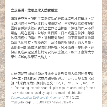
立足臺灣，放眼全球天然實驗室
這項研究再次證明了臺灣特殊的板塊構造與地質環境，是
全球地球科學界絕佳的天然實驗室。何安與徐澔德教授的
團隊更透過這篇研究向全世界發出提醒：這樣的作用不僅
可能出現在臺灣，全球如紐西蘭、日本或喜馬拉雅山等侵
蝕沉積極快的造山帶，當利用海階或古海平面指標來推算
斷層活動性時，都極需將「沉積物均衡調整」納入考量，
否則將可能錯估地震防範的先機。另外值得一提的是，這
份研究成果完全奠基於何安的碩士論文，顯示了臺灣大學
學生卓越的科學研究能力。
此研究是在國家科學及技術委員會與臺灣大學的經費支助
下完成，詳細的研究成果請參閱2026年3月5日發表於《通
訊—地球與環境》期刊的全文：Ho, A., Shyu, J.B.H., Tan, E. et
al. Estimating tectonic coastal uplift requires accounting for sea-
level variations caused by rapid sediment redistribution.
Communication Earth and Environment
7, 341 (2026).
https://doi.org/10.1038/s43247-026-03302-8。