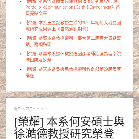
[榮耀] 本系何安碩士與徐澔德教授研究榮登Nature
Portfolio《Communications Earth & Environment》首
頁亮點文章
[榮耀] 本系王昱副教授主導的2025年緬甸大地震國
際研究成果登上《自然通訊期刊》
[榮耀] 恭賀本系教授榮獲「臺大第二屆百大貢獻事
蹟」兩項殊榮
[榮耀] 恭喜本系退休教授魏國彥老師獲選為理學院
傑出院友殊榮
[榮耀] 恭喜本系吳逸民教授榮獲教育部第29屆國家
講座
週三, 22 四月 2026 10:07
[榮耀] 本系何安碩士與
徐澔德教授研究榮登