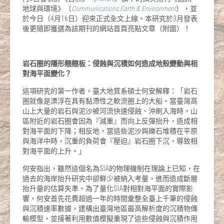
地球與環境》（
Communications Earth & Environment
），並
於今日（4月16日）迎來正式全文上線。本研究於3月發表
後更隨即獲選為該期刊的網站首頁亮點文章（附圖）！
岩石圈的隱形翹翹板：侵蝕與沉積如何造成地殼變動與相
對海平面變化？
這項研究的第一作者，臺大地質系碩士何安解釋：「岩石
圈就像是漂浮在具有黏滯性之軟流圈上的大船。當臺灣高
山上大量的岩石與泥沙被河流快速侵蝕、沖刷入海時，山
區附近的岩石圈會因為『減重』而向上反彈抬升，造成相
對海平面的下降；相反地，當這些泥沙與礫石堆積在平原
與海洋中時，沉重的負荷會『壓迫』岩石圈下沉，導致相
對海平面的上升。」
何安指出，雖然這個名為SIA的物理機制在理論上已知，在
過去的海岸抬升研究中卻鮮少被納入考量，進而造成斷層
抬升量的估算失準。為了量化SIA對相對海平面的實際影
響，何安首先花費超過一年的時間彙整全臺上千筆的侵蝕
與沉積速率數據，建構出臺灣地區最高解析度的沉積物傳
輸模型，並接著利用數值模擬重現了這些侵蝕與沉積作用