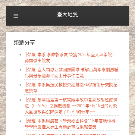
榮耀分享
[榮耀] 本系 李偉彰系友 榮獲 2026年臺大理學院工
商類傑出院友
[榮耀] 臺大領導亞歐國際團隊 破解百萬年來劇烈暖
化與最急速海平面上升事件之謎
[榮耀] 本系吳逸民教授榮獲越南科學技術研究院紀
念獎章
[榮耀] 釐清福島第一核電廠事故中含高放射性銫微
粒（CsMPs）之擴散機制 ——2011年3月15日的污染
大氣擴散與沉降決定了CsMP的分布——
[榮耀] 本系周晨芸同學榮獲國科會115年度地球科
學學門最佳大專生專題計畫成果報告獎