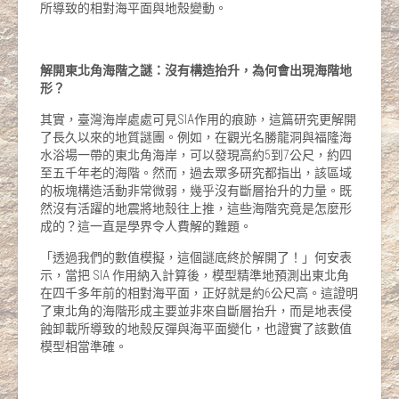
所導致的相對海平面與地殼變動。
解開東北角海階之謎：沒有構造抬升，為何會出現海階地
形？
其實，臺灣海岸處處可見SIA作用的痕跡，這篇研究更解開
了長久以來的地質謎團。例如，在觀光名勝龍洞與福隆海
水浴場一帶的東北角海岸，可以發現高約5到7公尺，約四
至五千年老的海階。然而，過去眾多研究都指出，該區域
的板塊構造活動非常微弱，幾乎沒有斷層抬升的力量。既
然沒有活躍的地震將地殼往上推，這些海階究竟是怎麼形
成的？這一直是學界令人費解的難題。
「透過我們的數值模擬，這個謎底終於解開了！」何安表
示，當把 SIA 作用納入計算後，模型精準地預測出東北角
在四千多年前的相對海平面，正好就是約6公尺高。這證明
了東北角的海階形成主要並非來自斷層抬升，而是地表侵
蝕卸載所導致的地殼反彈與海平面變化，也證實了該數值
模型相當準確。