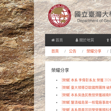
首頁
關於地質
首頁
公告
榮耀分享
榮耀分享
[榮耀] 本系 李偉彰系友 榮獲 
[榮耀] 臺大領導亞歐國際團隊
[榮耀] 本系吳逸民教授榮獲越
[榮耀] 釐清福島第一核電廠事故中
[榮耀] 本系周晨芸同學榮獲國