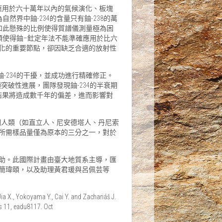
廣泛應用於六十萬年以內的氣候演化、板塊
然界中鈾-234的含量只有鈾-238的萬
，如此懸殊的比例使得質譜儀測量極為困
瓶頸使得鈾–釷定年法不能準確應用於比六
化的重要節點，卻因缺乏合適的放射性
-234的干擾，並成功進行精確修正。
項突破性進展，團隊發現鈾-234的半衰期
的定年結果將造成數千年的偏差，進而影響對
期人類（如直立人、尼安德塔人、丹尼索
所需樣品量僅為原本的三分之一，對於
助。此國際計畫由臺大地質系主導，匯
生簡瑋頤，以及助理黃君瑗與呂佩芸等
ia X., Yokoyama Y., Cai Y. and Zachariáš J.
s 11, eadu8117. Oct