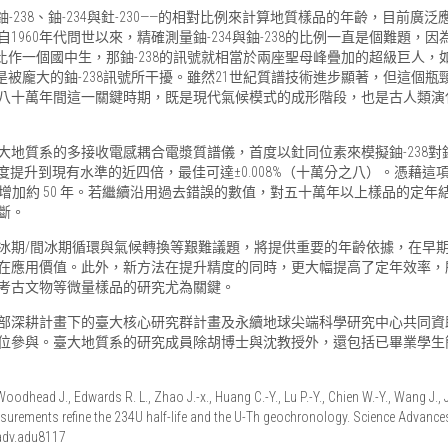
-238、鈾-234與釷-230——的相對比例來計算地質樣品的年齡，目前
60年代問世以來，精確測量鈾-234與鈾-238的比例一直是個難題，因為自
號比作一個國中生，那鈾-238的訊號就相當於兩座聖母峰疊加的超級巨人
總是被龐大的鈾-238訊號所干擾。雖然21世紀質譜技術進步顯著，但這個
八十萬年間這一關鍵時期，既是現代氣候模式的成形階段，也是古人類演
地質系的多接收電感耦合電漿質譜儀，首度以釷同位素來模擬鈾-238對鈾
量精度提升到現有水準的近四倍，最佳可達±0.008%（十萬分之八）。憑藉這
，比既有數值增加約 50 年。若繼續沿用過去錯誤的數值，對五十萬年以上樣品
斷。
冰期/間冰期循環與氣候轉換等艱難議題，將提供重要的年齡依據，在早
在應用價值。此外，新方法在提升精度的同時，更大幅提高了定年效率，
考古文物等微量樣品的研究尤為關鍵。
部深耕計畫下的臺大核心研究群計畫及永續地球尖端科學研究中心共同資
單位參與。臺大地質系的研究成員除胡博士與沈教授外，還包括已畢業學
head J., Edwards R. L., Zhao J.-x., Huang C.-Y., Lu P.-Y., Chien W.-Y., Wang J., J
urements refine the 234U half-life and the U-Th geochronology. Science Advance
iadv.adu8117