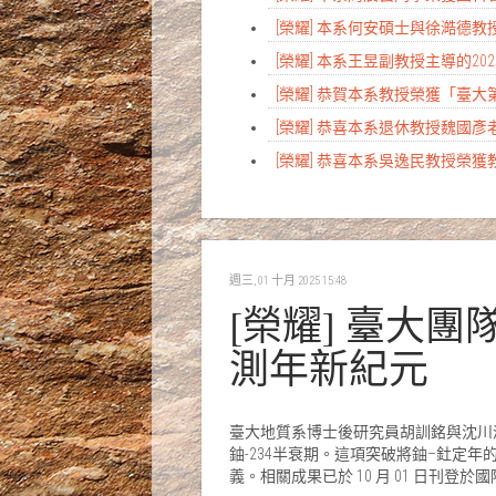
[榮耀] 本系何安碩士與徐澔德教授研究榮登Na
[榮耀] 本系王昱副教授主導的
[榮耀] 恭賀本系教授榮獲「臺
[榮耀] 恭喜本系退休教授魏國
[榮耀] 恭喜本系吳逸民教授榮獲
週三, 01 十月 2025 15:48
[榮耀] 臺大團
測年新紀元
臺大地質系博士後研究員胡訓銘與沈川
鈾-234半衰期。這項突破將鈾–釷
義。相關成果已於 10 月 01 日刊登於國