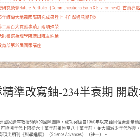
ture Portfolio《Communications Earth & Environment》首頁
2025年緬甸大地震國際研究成果登上《自然通訊期刊》
大第二屆百大貢獻事蹟」兩項殊榮
彥老師獲選為理學院傑出院友殊榮
教育部第29屆國家講座
隊精準改寫鈾-234半衰期 
洲國家講座教授領導的國際團隊，成功突破自1960年以來鈾同位素測量
定年的可追溯年代上限從六十萬年前推進至八十萬年前，並大幅減少年代誤差
際頂尖期刊《科學進展》（Science Advances）（註一）。