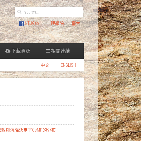
NTUGeo
理學院
臺大
下載資源
相關連結
中文
ENGLISH
擴散與沉降決定了CsMP的分布——