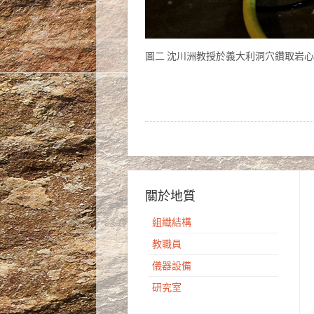
圖二 沈川洲教授於義大利洞穴鑽取岩
關於地質
組織結構
教職員
儀器設備
研究室