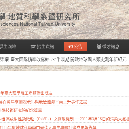
學生園地
招生資訊
公告
徵才訊息
[榮耀] 臺大團隊精準改寫鈾-234半衰期 開啟地球與人類史測年新紀元
2026年臺大理學院工商類傑出院友
 破解百萬年來劇烈暖化與最急速海平面上升事件之謎
南科學技術研究院紀念獎章
含高放射性銫微粒（CsMPs）之擴散機制 ——2011年3月15日的污染大氣
科會115年度地球科學學門最佳大專生專題計畫成果報告獎