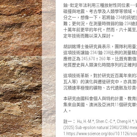
鈾–釷定年法利用三種放射性同位素——鈾
碰撞與地震、考古學及人類學等領域。自19
分之一，想像一下，若將鈾-234的訊
難；更何況，在測量時微弱的鈾-234
十萬年前更早的年代。然而，六十萬至
定年技術而難以深入探討。
胡訓銘博士後研究員表示，團隊利用臺大
這項技術讓鈾-234/鈾-238比例的測
應修正為 245,670 ± 260 年
地質歷史與人類演化時間序列的正確判
這項技術革新，對於研究近百萬年來的
瓦人等）的演化與遷徙研究中，亦具潛
沉積速率極慢的礦物、古代遺骸及珍貴
本研究由國科會個人與特約計畫、教育
集來自美國、澳洲及亞洲共11個研究
人。
註一： Hu, H.-M.*, Shen C.-C.*, Cheng H.*, Wood
(2025) Sub-epsilon natural 234U/238U meas
1.https://www.science.org/doi/10.1126/sc