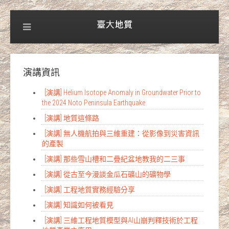
演講資訊
[演講] Helium Isotope Anomaly in Groundwater Prior to
the 2024 Noto Peninsula Earthquake
[演講] 地質這條路
[演講] 無人機航拍與三維重建：從影像到災害資訊
的產製
[演講] 那些雪山槽和二疊紀盆地教我的二三事
[演講] 從古至今漫談金瓜石礦山的礦物學
[演講] 工程地質實務經驗分享
[演講] 知識如何被看見
[演講] 三維工程地質模型與AI山崩判釋技術於工程