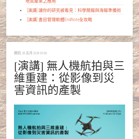
地質產業之應用
[演講] 讓你的研究被看見：科學簡報與海報準備術
[演講] 書目管理軟體EndNote全攻略
週四, 28 五月 2026 09:08
[演講] 無人機航拍與三
維重建：從影像到災
害資訊的產製