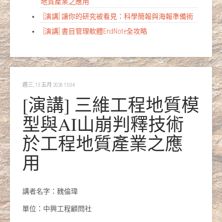
地質產業之應用
[演講] 讓你的研究被看見：科學簡報與海報準備術
[演講] 書目管理軟體EndNote全攻略
週三, 13 五月 2026 15:04
[演講] 三維工程地質模
型與AI山崩判釋技術
於工程地質產業之應
用
講者名字：魏倫瑋
單位：中興工程顧問社