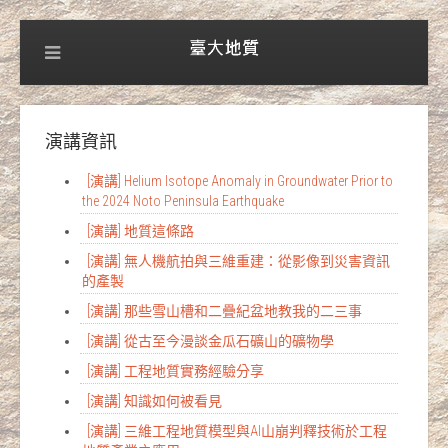
演講資訊
[演講] Helium Isotope Anomaly in Groundwater Prior to
the 2024 Noto Peninsula Earthquake
[演講] 地質這條路
[演講] 無人機航拍與三維重建：從影像到災害資訊
的產製
[演講] 那些雪山槽和二疊紀盆地教我的二三事
[演講] 從古至今漫談金瓜石礦山的礦物學
[演講] 工程地質實務經驗分享
[演講] 知識如何被看見
[演講] 三維工程地質模型與AI山崩判釋技術於工程